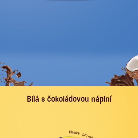
Bílá s čokoládovou náplní
Medaile - za odměnu